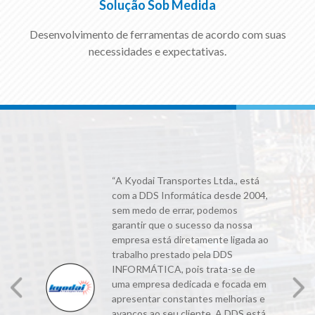
Solução Sob Medida
Desenvolvimento de ferramentas de acordo com suas
necessidades e expectativas.
ria
“A Kyodai Transportes Ltda., está
,
com a DDS Informática desde 2004,
o por
sem medo de errar, podemos
garantir que o sucesso da nossa
empresa está diretamente ligada ao
o
trabalho prestado pela DDS
INFORMÁTICA, pois trata-se de
uma empresa dedicada e focada em
odos
apresentar constantes melhorias e
avanços ao seu cliente. A DDS está