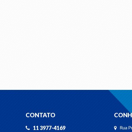
CONTATO
CONH
11 3977-4169
Rua Pr