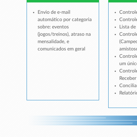
Envio de e-mail
Controle
automático por categoria
Controle
sobre: eventos
Lista de
(jogos/treinos), atraso na
Control
mensalidade, e
(Campeo
comunicados em geral
amistoso
Control
um únic
Controle
Receber
Concili
Relatóri