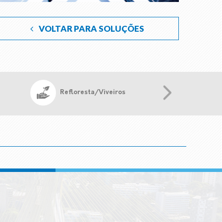
VOLTAR PARA SOLUÇÕES
Refloresta/Viveiros
Assistênc